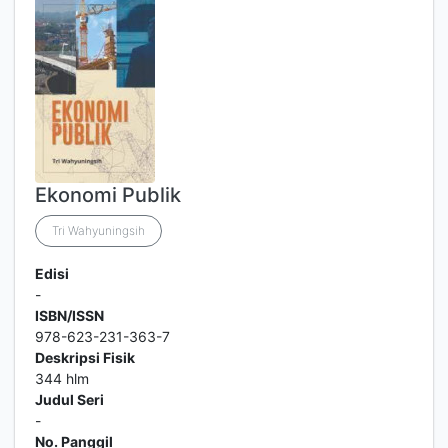
Ekonomi Publik
Tri Wahyuningsih
Edisi
-
ISBN/ISSN
978-623-231-363-7
Deskripsi Fisik
344 hlm
Judul Seri
-
No. Panggil