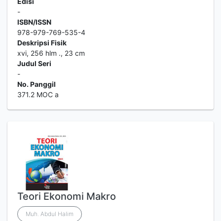
Edisi
-
ISBN/ISSN
978-979-769-535-4
Deskripsi Fisik
xvi, 256 hlm ., 23 cm
Judul Seri
-
No. Panggil
371.2 MOC a
Teori Ekonomi Makro
Muh. Abdul Halim