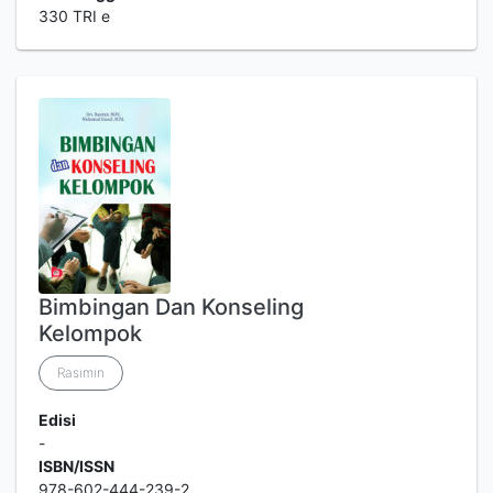
330 TRI e
Bimbingan Dan Konseling
Kelompok
Rasimin
Edisi
-
ISBN/ISSN
978-602-444-239-2