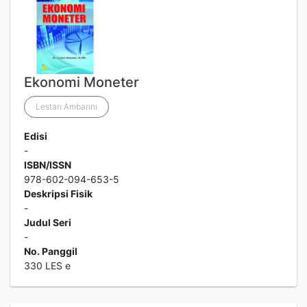
Ekonomi Moneter
Lestari Ambarini
Edisi
-
ISBN/ISSN
978-602-094-653-5
Deskripsi Fisik
-
Judul Seri
-
No. Panggil
330 LES e