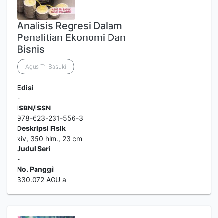
Analisis Regresi Dalam
Penelitian Ekonomi Dan
Bisnis
Agus Tri Basuki
Edisi
-
ISBN/ISSN
978-623-231-556-3
Deskripsi Fisik
xiv, 350 hlm., 23 cm
Judul Seri
-
No. Panggil
330.072 AGU a