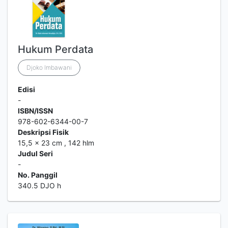
Hukum Perdata
Djoko Imbawani
Edisi
-
ISBN/ISSN
978-602-6344-00-7
Deskripsi Fisik
15,5 x 23 cm , 142 hlm
Judul Seri
-
No. Panggil
340.5 DJO h