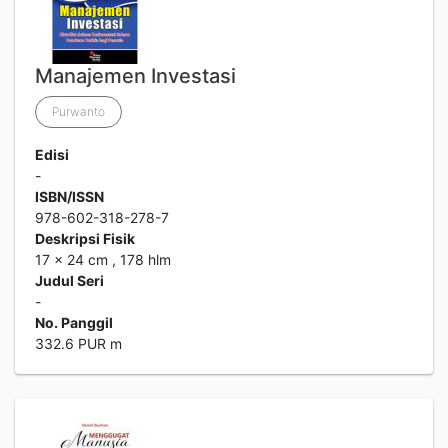
Manajemen Investasi
Purwanto
Edisi
-
ISBN/ISSN
978-602-318-278-7
Deskripsi Fisik
17 x 24 cm , 178 hlm
Judul Seri
-
No. Panggil
332.6 PUR m