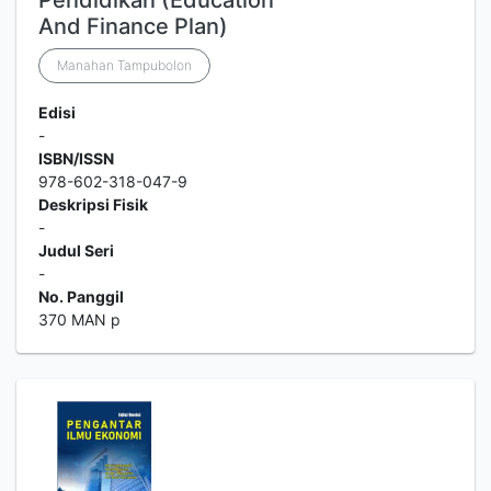
Pendidikan (Education
And Finance Plan)
Manahan Tampubolon
Edisi
-
ISBN/ISSN
978-602-318-047-9
Deskripsi Fisik
-
Judul Seri
-
No. Panggil
370 MAN p