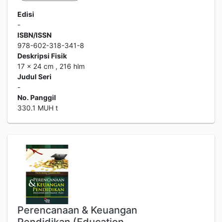
Edisi
-
ISBN/ISSN
978-602-318-341-8
Deskripsi Fisik
17 x 24 cm , 216 hlm
Judul Seri
-
No. Panggil
330.1 MUH t
Perencanaan & Keuangan