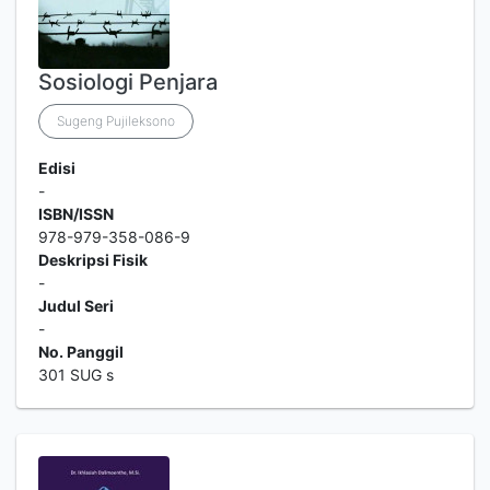
Sosiologi Penjara
Sugeng Pujileksono
Edisi
-
ISBN/ISSN
978-979-358-086-9
Deskripsi Fisik
-
Judul Seri
-
No. Panggil
301 SUG s