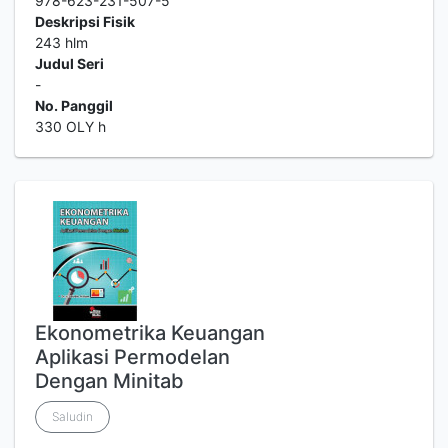
978-623-231-507-5
Deskripsi Fisik
243 hlm
Judul Seri
-
No. Panggil
330 OLY h
Ekonometrika Keuangan
Aplikasi Permodelan
Dengan Minitab
Saludin