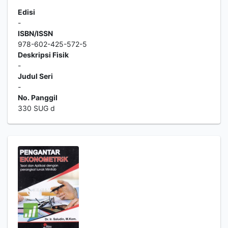
Edisi
-
ISBN/ISSN
978-602-425-572-5
Deskripsi Fisik
-
Judul Seri
-
No. Panggil
330 SUG d