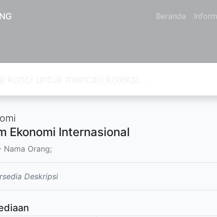
ANG
Beranda
Inform
omi
 Ekonomi Internasional
 Nama Orang;
rsedia Deskripsi
ediaan