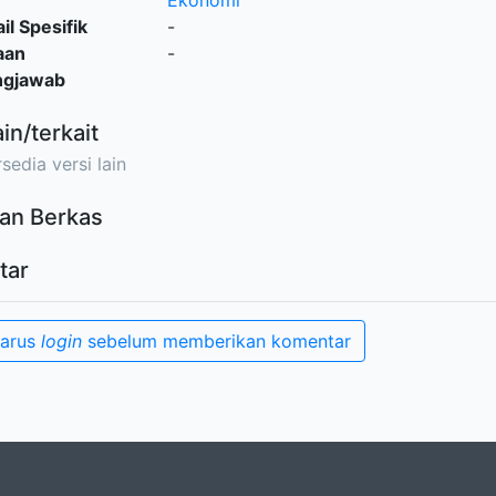
Ekonomi
il Spesifik
-
aan
-
ngjawab
ain/terkait
sedia versi lain
an Berkas
tar
harus
login
sebelum memberikan komentar