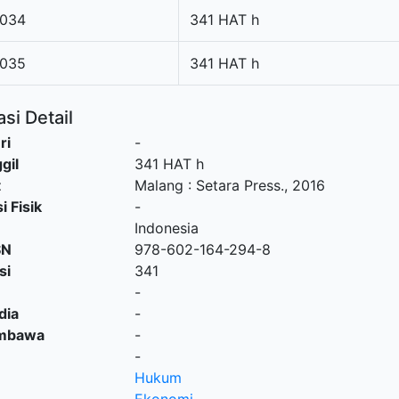
034
341 HAT h
035
341 HAT h
si Detail
ri
-
gil
341 HAT h
t
Malang
:
Setara Press
.,
2016
i Fisik
-
Indonesia
SN
978-602-164-294-8
si
341
-
dia
-
embawa
-
-
Hukum