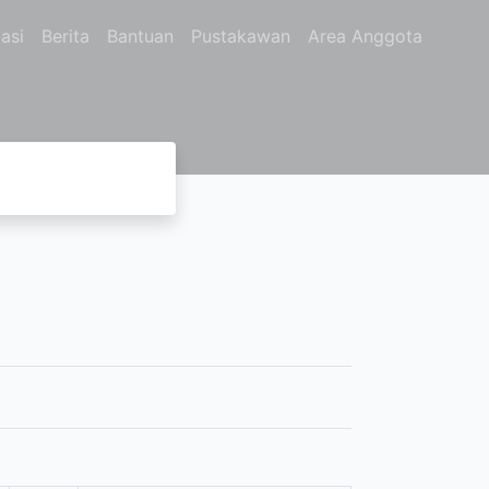
asi
Berita
Bantuan
Pustakawan
Area Anggota