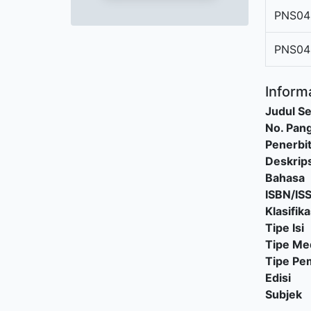
PNS04
PNS04
Informa
Judul Se
No. Pang
Penerbi
Deskrips
Bahasa
ISBN/IS
Klasifika
Tipe Isi
Tipe Me
Tipe P
Edisi
Subjek