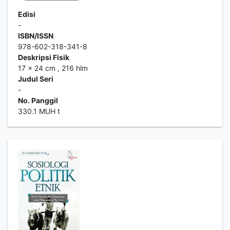
Edisi
-
ISBN/ISSN
978-602-318-341-8
Deskripsi Fisik
17 x 24 cm , 216 hlm
Judul Seri
-
No. Panggil
330.1 MUH t