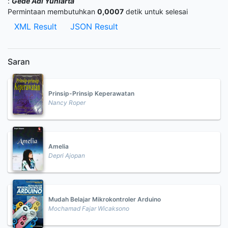
:
Gede Adi Yuniarta
Permintaan membutuhkan
0,0007
detik untuk selesai
XML Result
JSON Result
Saran
Prinsip-Prinsip Keperawatan
Nancy Roper
Amelia
Depri Ajopan
Mudah Belajar Mikrokontroler Arduino
Mochamad Fajar Wicaksono