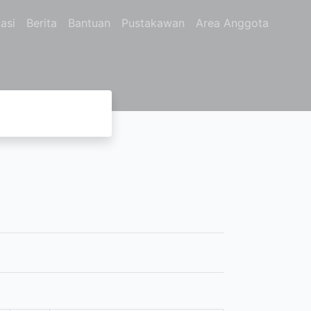
asi
Berita
Bantuan
Pustakawan
Area Anggota