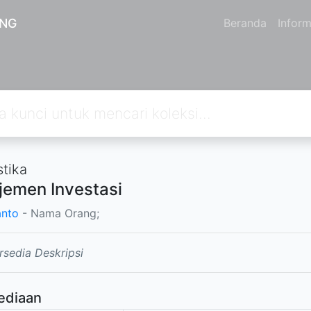
ANG
Beranda
Inform
stika
emen Investasi
nto
- Nama Orang;
rsedia Deskripsi
ediaan