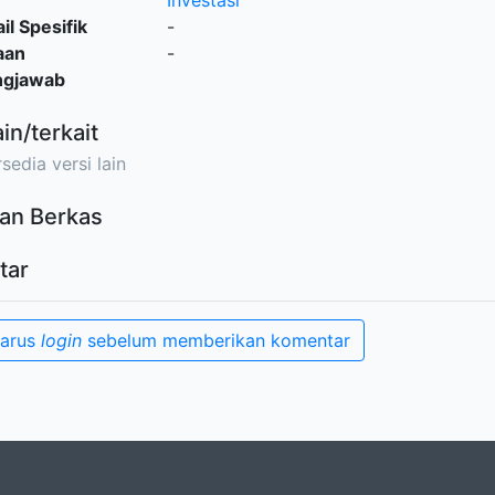
Investasi
il Spesifik
-
aan
-
ngjawab
ain/terkait
sedia versi lain
an Berkas
tar
harus
login
sebelum memberikan komentar