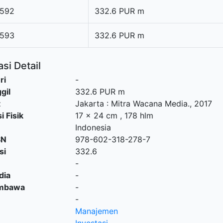
592
332.6 PUR m
593
332.6 PUR m
si Detail
ri
-
gil
332.6 PUR m
t
Jakarta
:
Mitra Wacana Media
.,
2017
i Fisik
17 x 24 cm , 178 hlm
Indonesia
SN
978-602-318-278-7
si
332.6
-
dia
-
embawa
-
-
Manajemen