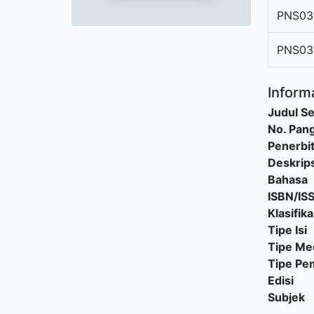
PNS03
PNS03
Informa
Judul Se
No. Pang
Penerbi
Deskrips
Bahasa
ISBN/IS
Klasifika
Tipe Isi
Tipe Me
Tipe P
Edisi
Subjek