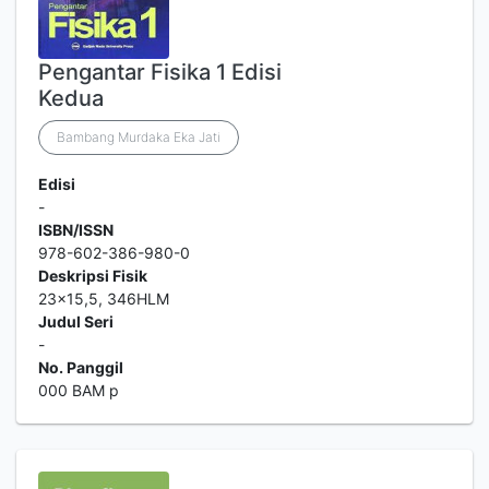
Pengantar Fisika 1 Edisi
Kedua
Bambang Murdaka Eka Jati
Edisi
-
ISBN/ISSN
978-602-386-980-0
Deskripsi Fisik
23x15,5, 346HLM
Judul Seri
-
No. Panggil
000 BAM p