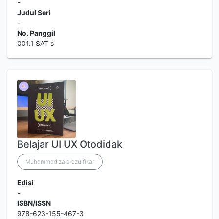
-
Judul Seri
-
No. Panggil
001.1 SAT s
Belajar UI UX Otodidak
Muhammad zaid dzulfikar
Edisi
-
ISBN/ISSN
978-623-155-467-3