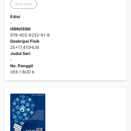
Budi Harjo
Edisi
-
ISBN/ISSN
978-602-6232-61-8
Deskripsi Fisik
25x17,410HLM
Judul Seri
-
No. Panggil
065.1 BUD b