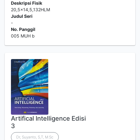
Deskripsi Fisik
20,5x14,5,132HLM
Judul Seri
-
No. Panggil
005 MUH b
Artifical Intelligence Edisi
3
Dr, Suyanto, S,T, M.Sc