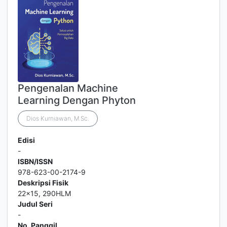
Pengenalan Machine
Learning Dengan Phyton
Dios Kurniawan, M.Sc.
Edisi
-
ISBN/ISSN
978-623-00-2174-9
Deskripsi Fisik
22x15, 290HLM
Judul Seri
-
No. Panggil