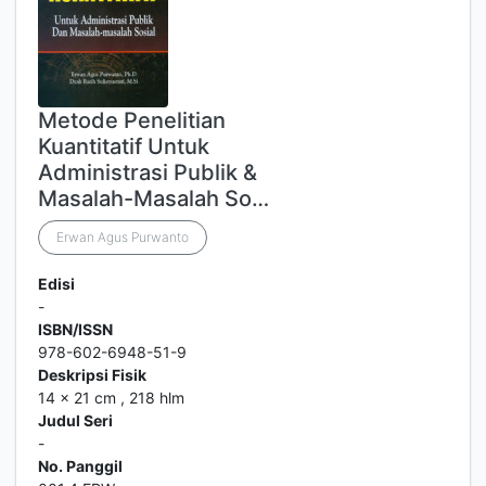
Metode Penelitian
Kuantitatif Untuk
Administrasi Publik &
Masalah-Masalah So…
Erwan Agus Purwanto
Edisi
-
ISBN/ISSN
978-602-6948-51-9
Deskripsi Fisik
14 x 21 cm , 218 hlm
Judul Seri
-
No. Panggil