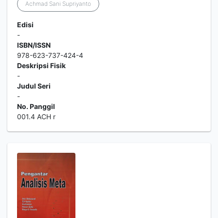
Achmad Sani Supriyanto
Edisi
-
ISBN/ISSN
978-623-737-424-4
Deskripsi Fisik
-
Judul Seri
-
No. Panggil
001.4 ACH r