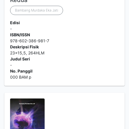
Kedua
Bambang Murdaka Eka Jati
Edisi
-
ISBN/ISSN
978-602-386-981-7
Deskripsi Fisik
23x15,5, 264HLM
Judul Seri
-
No. Panggil
000 BAM p