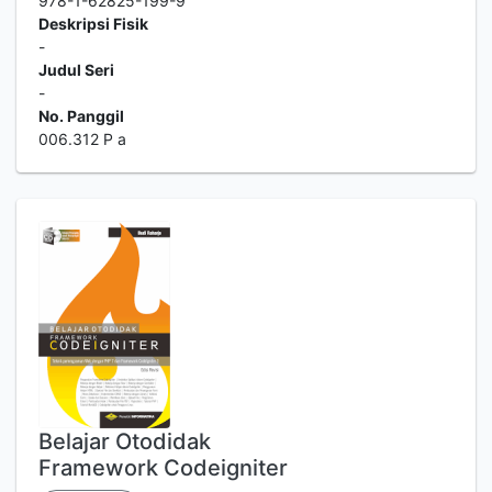
978-1-62825-199-9
Deskripsi Fisik
-
Judul Seri
-
No. Panggil
006.312 P a
Belajar Otodidak
Framework Codeigniter