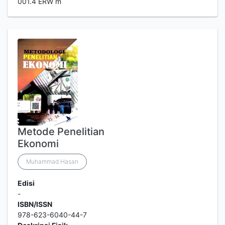
001.4 ERW m
Metode Penelitian
Ekonomi
Muhammad Hasan
Edisi
-
ISBN/ISSN
978-623-6040-44-7