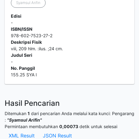
Syamsul Arifin
Edisi
-
ISBN/ISSN
978-602-7523-27-2
Deskripsi Fisik
viii, 209 hlm. :ilus. ;24 cm.
Judul Seri
-
No. Panggil
155.25 SYA l
Hasil Pencarian
Ditemukan
1
dari pencarian Anda melalui kata kunci:
Pengarang
:
"Syamsul Arifin"
Permintaan membutuhkan
0,00073
detik untuk selesai
XML Result
JSON Result